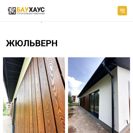
Объекты
→
Жюльверн
ЖЮЛЬВЕРН