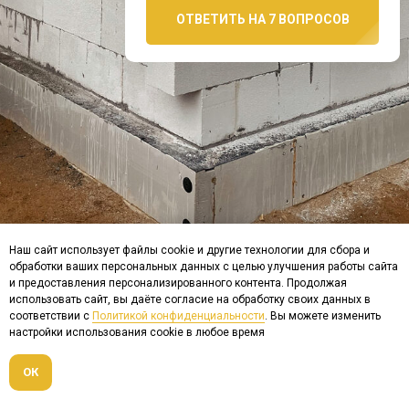
ОТВЕТИТЬ НА 7 ВОПРОСОВ
ПОДПИШИТЕСЬ НА
НАШ ТЕЛЕГРАМ!
Наш сайт использует файлы cookie и другие технологии для сбора и
обработки ваших персональных данных с целью улучшения работы сайта
Там вы найдёте фото
и предоставления персонализированного контента. Продолжая
реализованных объектов,разбор
использовать сайт, вы даёте согласие на обработку своих данных в
планировок домов,а так же
соответствии с
Политикой конфиденциальности
. Вы можете изменить
свежие новости о строительстве
По моему мнению данная технология имеет
огромные
настройки использования cookie в любое время
и не только!
перспективы
на рынке малоэтажного строительства
ОК