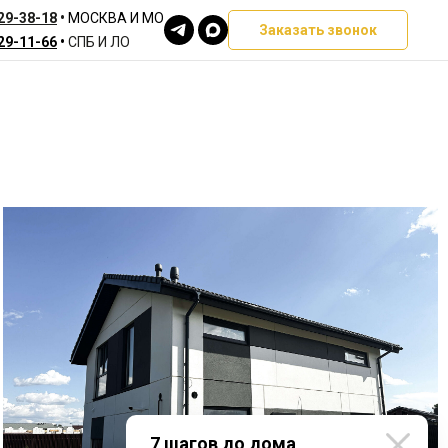
329-38-18
•
МОСКВА И МО
Заказать звонок
629-11-66
•
СПБ И ЛО
7 шагов до дома